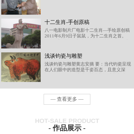
十二生肖-手创原稿
八一电影制片厂电影十二生肖—手绘原创稿
2011年6月9日子鼠鼠，为十二生肖之首。
钧瓷雕塑‚鼠‛，造型奇 趣，灵性聚集，静中
欲动，得 其神气，如若‚天鼠下凡‛。丑牛钧
瓷雕塑‚牛‛，豪放自然，犄牛形象特征突
浅谈钧瓷与雕塑
出，生动有力，牛气冲天。表现了‚牛‛朴
浅谈钧瓷与雕塑黄志安摘 要：当代钧瓷呈现
实、憨厚、勤劳、奉献的精神内涵。寅虎在
在人们眼中的造型是千姿百态，且意义深
中国几千年的文明史中，虎，威风凛
远。而钧瓷的传统造型基本都能以基本以圆
形为主，方形、圆形、菱形以及不规则造型
也有所见，但数量所占比例并不多，随着时
代的发展，现代美学对传统钧瓷造型注入了
生机，尤其是而随着西方雕塑的进入，对现
— 查看更多 —
代钧瓷造型产生了不可估量的影响，在
HOT-SALE PRODUCT
- 作品展示 -