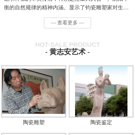
衡的自然规律的精神内涵。显示了钧瓷雕塑家对生活
的认知、淡定和超然的创作态度。他用艺术家敏锐的
— 查看更多 —
观察力感悟着生活的激情，以缘物寄情，转化为生命
力的歌颂...
HOT-SALE PRODUCT
- 黄志安艺术 -
陶瓷雕塑
陶瓷鉴定