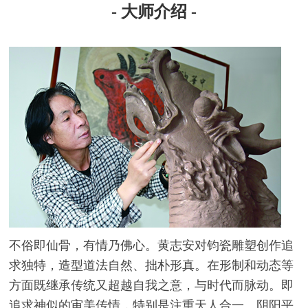
- 大师介绍 -
不俗即仙骨，有情乃佛心。黄志安对钧瓷雕塑创作追
求独特，造型道法自然、拙朴形真。在形制和动态等
方面既继承传统又超越自我之意，与时代而脉动。即
追求神似的审美传情，特别是注重天人合一、阴阳平