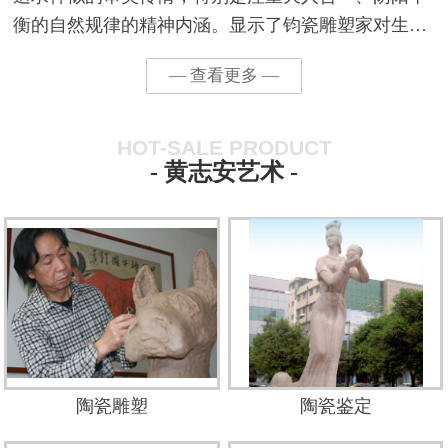
衡的自然规律的精神内涵。显示了钧瓷雕塑家对生活
的认知、淡定和超然的创作态度。他用艺术家敏锐的
— 查看更多 —
观察力感悟着生活的激情，以缘物寄情，转化为生命
力的歌颂...
HOT-SALE PRODUCT
- 黄志安艺术 -
陶瓷雕塑
陶瓷鉴定