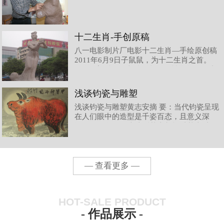
十二生肖-手创原稿
八一电影制片厂电影十二生肖—手绘原创稿
2011年6月9日子鼠鼠，为十二生肖之首。
钧瓷雕塑‚鼠‛，造型奇 趣，灵性聚集，静中
欲动，得 其神气，如若‚天鼠下凡‛。丑牛钧
瓷雕塑‚牛‛，豪放自然，犄牛形象特征突
浅谈钧瓷与雕塑
出，生动有力，牛气冲天。表现了‚牛‛朴
浅谈钧瓷与雕塑黄志安摘 要：当代钧瓷呈现
实、憨厚、勤劳、奉献的精神内涵。寅虎在
在人们眼中的造型是千姿百态，且意义深
中国几千年的文明史中，虎，威风凛
远。而钧瓷的传统造型基本都能以基本以圆
形为主，方形、圆形、菱形以及不规则造型
也有所见，但数量所占比例并不多，随着时
代的发展，现代美学对传统钧瓷造型注入了
生机，尤其是而随着西方雕塑的进入，对现
— 查看更多 —
代钧瓷造型产生了不可估量的影响，在
HOT-SALE PRODUCT
- 作品展示 -