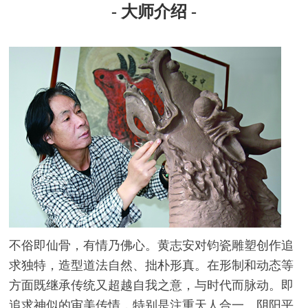
- 大师介绍 -
不俗即仙骨，有情乃佛心。黄志安对钧瓷雕塑创作追
求独特，造型道法自然、拙朴形真。在形制和动态等
方面既继承传统又超越自我之意，与时代而脉动。即
追求神似的审美传情，特别是注重天人合一、阴阳平