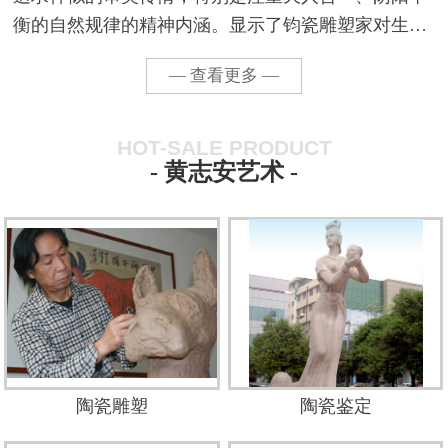
衡的自然规律的精神内涵。显示了钧瓷雕塑家对生活
的认知、淡定和超然的创作态度。他用艺术家敏锐的
— 查看更多 —
观察力感悟着生活的激情，以缘物寄情，转化为生命
力的歌颂...
HOT-SALE PRODUCT
- 黄志安艺术 -
陶瓷雕塑
陶瓷鉴定