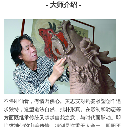
- 大师介绍 -
不俗即仙骨，有情乃佛心。黄志安对钧瓷雕塑创作追
求独特，造型道法自然、拙朴形真。在形制和动态等
方面既继承传统又超越自我之意，与时代而脉动。即
追求神似的审美传情，特别是注重天人合一、阴阳平