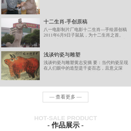
十二生肖-手创原稿
八一电影制片厂电影十二生肖—手绘原创稿
2011年6月9日子鼠鼠，为十二生肖之首。
钧瓷雕塑‚鼠‛，造型奇 趣，灵性聚集，静中
欲动，得 其神气，如若‚天鼠下凡‛。丑牛钧
瓷雕塑‚牛‛，豪放自然，犄牛形象特征突
浅谈钧瓷与雕塑
出，生动有力，牛气冲天。表现了‚牛‛朴
浅谈钧瓷与雕塑黄志安摘 要：当代钧瓷呈现
实、憨厚、勤劳、奉献的精神内涵。寅虎在
在人们眼中的造型是千姿百态，且意义深
中国几千年的文明史中，虎，威风凛
远。而钧瓷的传统造型基本都能以基本以圆
形为主，方形、圆形、菱形以及不规则造型
也有所见，但数量所占比例并不多，随着时
代的发展，现代美学对传统钧瓷造型注入了
生机，尤其是而随着西方雕塑的进入，对现
— 查看更多 —
代钧瓷造型产生了不可估量的影响，在
HOT-SALE PRODUCT
- 作品展示 -