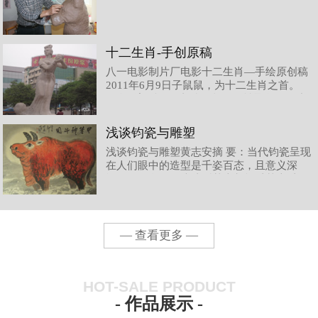
十二生肖-手创原稿
八一电影制片厂电影十二生肖—手绘原创稿
2011年6月9日子鼠鼠，为十二生肖之首。
钧瓷雕塑‚鼠‛，造型奇 趣，灵性聚集，静中
欲动，得 其神气，如若‚天鼠下凡‛。丑牛钧
瓷雕塑‚牛‛，豪放自然，犄牛形象特征突
浅谈钧瓷与雕塑
出，生动有力，牛气冲天。表现了‚牛‛朴
浅谈钧瓷与雕塑黄志安摘 要：当代钧瓷呈现
实、憨厚、勤劳、奉献的精神内涵。寅虎在
在人们眼中的造型是千姿百态，且意义深
中国几千年的文明史中，虎，威风凛
远。而钧瓷的传统造型基本都能以基本以圆
形为主，方形、圆形、菱形以及不规则造型
也有所见，但数量所占比例并不多，随着时
代的发展，现代美学对传统钧瓷造型注入了
生机，尤其是而随着西方雕塑的进入，对现
— 查看更多 —
代钧瓷造型产生了不可估量的影响，在
HOT-SALE PRODUCT
- 作品展示 -