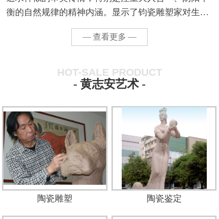
衡的自然规律的精神内涵。显示了钧瓷雕塑家对生活
的认知、淡定和超然的创作态度。他用艺术家敏锐的
— 查看更多 —
观察力感悟着生活的激情，以缘物寄情，转化为生命
力的歌颂...
HOT-SALE PRODUCT
- 黄志安艺术 -
陶瓷雕塑
陶瓷鉴定