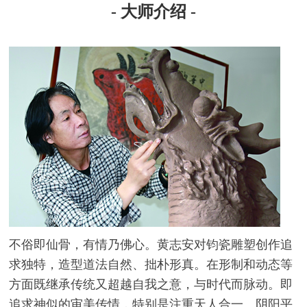
- 大师介绍 -
不俗即仙骨，有情乃佛心。黄志安对钧瓷雕塑创作追
求独特，造型道法自然、拙朴形真。在形制和动态等
方面既继承传统又超越自我之意，与时代而脉动。即
追求神似的审美传情，特别是注重天人合一、阴阳平