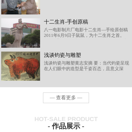
十二生肖-手创原稿
八一电影制片厂电影十二生肖—手绘原创稿
2011年6月9日子鼠鼠，为十二生肖之首。
钧瓷雕塑‚鼠‛，造型奇 趣，灵性聚集，静中
欲动，得 其神气，如若‚天鼠下凡‛。丑牛钧
瓷雕塑‚牛‛，豪放自然，犄牛形象特征突
浅谈钧瓷与雕塑
出，生动有力，牛气冲天。表现了‚牛‛朴
浅谈钧瓷与雕塑黄志安摘 要：当代钧瓷呈现
实、憨厚、勤劳、奉献的精神内涵。寅虎在
在人们眼中的造型是千姿百态，且意义深
中国几千年的文明史中，虎，威风凛
远。而钧瓷的传统造型基本都能以基本以圆
形为主，方形、圆形、菱形以及不规则造型
也有所见，但数量所占比例并不多，随着时
代的发展，现代美学对传统钧瓷造型注入了
生机，尤其是而随着西方雕塑的进入，对现
— 查看更多 —
代钧瓷造型产生了不可估量的影响，在
HOT-SALE PRODUCT
- 作品展示 -