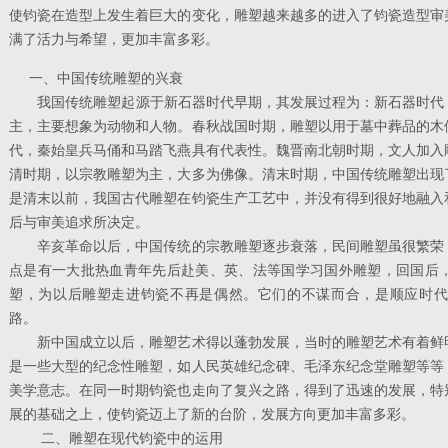
使钧瓷在造型上发生着巨大的变化，雕塑越来越多的进入了钧瓷造型审
满了活力与希望，更加丰富多彩。
一、中国传统雕塑的兴衰
我国传统雕塑起源于新石器时代早期，其发展过程为：新石器时代，
主，主要想象为动物和人物。春秋战国时期，雕塑以用于墓中葬品的木
代，秦始皇兵马俑和马踏飞燕具有代表性。魏晋南北朝时期，文人加入
清时期，以宗教雕塑为主，大多为佛像。清末时期，中国传统雕塑出现
是清末以前，我国古代雕塑在钧瓷生产工艺中，并没有得到很好地融入
后与审美追求所决定。
辛亥革命以后，中国传统的宗教雕塑逐步衰落，民间雕塑虽很繁荣，
点是有一大批热血青年先后赴美、英、法等国学习国外雕塑，回国后
塑，为以后雕塑走进钧瓷不再是偶然。它们的不谋而合，是顺应时代
路。
新中国成立以后，雕塑艺术得以蓬勃发展，当时的雕塑艺术有着鲜明
是一些大型的纪念性雕塑，如人民英雄纪念碑、毛泽东纪念堂雕塑等等
美学意志。在同一时期钧瓷也走向了复兴之路，得到了迅速的发展，特
展的基础之上，使钧瓷迈上了新的台阶，发展方向更加丰富多彩。
二、雕塑在现代钧瓷中的运用