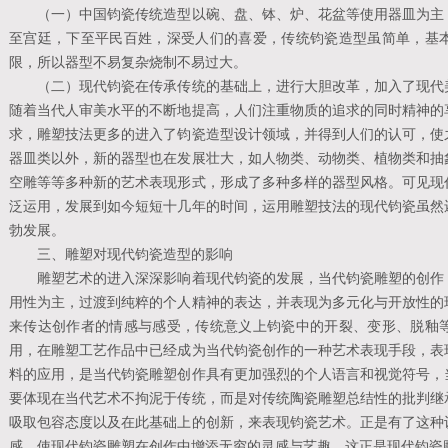
（一）中国钧瓷传统造型以碗、盘、钵、炉、花盆等使用器皿为主，
至宫廷，下至平民百姓，深受人们的喜爱，传统钧瓷造型虽简单，基
限，所以器型不易复杂烧制不易过大。
（二）现代钧瓷在传承传统的基础上，进行大胆改革，加入了现代美
随着当代人审美水平的不断地提高，人们注重物质的追求的同时精神的
求，雕塑技法更多的进入了钧瓷造型设计领域，并得到人们的认可，使
器皿类以外，新的器型也在发展壮大，如人物类、动物类、植物类和抽
空雕等等多种新的艺术表现形式，形成了多种多样的器型风格。可见现
泛运用，发展到如今短短十几年的时间，运用雕塑技法的现代钧瓷虽然
勃发展。
三、雕塑对现代钧瓷造型的影响
雕塑艺术的进入深深影响着现代钧瓷的发展，当代钧瓷雕塑的创作，
用性为主，过渡到纯粹的个人精神的表达，并表现为多元化与开放性的
来传达创作者的情感与感受，传统意义上钧瓷中的开裂、变形、脱釉
用，在雕塑工艺作品中已经成为当代钧瓷创作的一种艺术表现手段，表
料的应用，是当代钧瓷雕塑创作具有更加强烈的个人语言和视觉符号，
要体现在当代艺术不拘泥于传统，而是对传统陶瓷雕塑总结性的批判继
吸取包容态度以及在此基础上的创新，来表现钧瓷艺术。正是有了这种
感，使现代钧瓷雕塑在创作中增添无穷的灵感与艺趣，这正是现代钧瓷