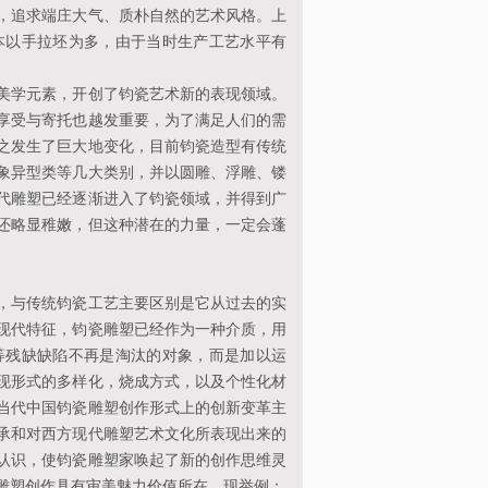
追求端庄大气、质朴自然的艺术风格。上
本以手拉坯为多，由于当时生产工艺水平有
学元素，开创了钧瓷艺术新的表现领域。
享受与寄托也越发重要，为了满足人们的需
之发生了巨大地变化，目前钧瓷造型有传统
象异型类等几大类别，并以圆雕、浮雕、镂
代雕塑已经逐渐进入了钧瓷领域，并得到广
还略显稚嫩，但这种潜在的力量，一定会蓬
与传统钧瓷工艺主要区别是它从过去的实
现代特征，钧瓷雕塑已经作为一种介质，用
等残缺缺陷不再是淘汰的对象，而是加以运
现形式的多样化，烧成方式，以及个性化材
当代中国钧瓷雕塑创作形式上的创新变革主
承和对西方现代雕塑艺术文化所表现出来的
认识，使钧瓷雕塑家唤起了新的创作思维灵
雕塑创作具有审美魅力价值所在。现举例：