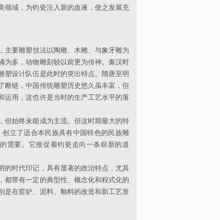
美领域，为钧瓷注入新的血液，使之发展充
主要雕塑技法以陶雕、木雕、与象牙雕为
俑为多，动物雕刻较以前更为传神。秦汉时
雕塑设计队伍是此时的突出特点。隋唐至明
了断链，中国传统雕塑历史悠久虽丰富，但
和运用，这也许是当时的生产工艺水平的落
但始终未能成为主流。但这时期最大的特
，创立了适合本民族具有中国特色的民族雕
的需要。它推促着钧瓷走向一条崭新的道
的时代印记，具有显著的政治特点，尤其
，都带有一定的典型性、概念化和程式化的
别是在窑炉、泥料、釉料的改造和新工艺发