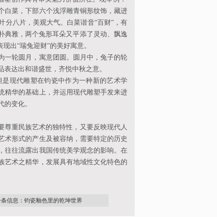
个白菜，下部六个浅浮雕青铜形纹饰，藏进
叶分八片，美观大气。白菜谐音“百财”，有
古朴典雅，两个兔形耳朵又平添了灵动、飘逸
表现出“瑞兔迎财”的美好寓意。
为一轮圆月，寓意团圆。圆月中，兔子的轮
品表达出和谐盛世，齐悦中秋之意。
但是现代雕塑在钧瓷中作为一种新的艺术学
统精华的基础上，并运用现代雕塑手发来进
代的变化。
要尊重民族艺术的独特性，又要反映现代人
艺术形式的产生及被容纳，需要特定的历史
，往往流露出我国传统美学观念的影响。在
族艺术之精华，发展具有地域性文化特色的
一条信息：钧瓷釉色里的乾坤世界