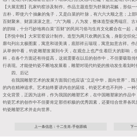
【大展宏图】孔家钧窑涉及制作。作品主题造型为舒展的花觚，形似一
古朴，即使六个抽象的兔子，又是白菜的叶脉，有六六大顺之意；上部
百财聚来、财源滚滚之意。“六”为顺，八为发，整体造型俊秀端庄、
的韵味，十分巧妙地将白菜“百财”的民间习俗与生肖文化糅合在一起，
【齐悦中秋】大宋官窑设计制作。造型为两只欢腾的玉兔，身影交织化
廓勾列出太极图案，寓意和谐美满，底部祥云瑞现，寓意如意吉祥。作
从举例中看，钧瓷雕塑发展到今天，在观念上也产生着巨大的影响，
科，在各个方面还有待提高，这就需要在以后的创作中，不但要吸取传
行表现。才能使钧瓷不断地发展着，雕塑对现代钧瓷的推动发生着划时
四、后记
在我国雕塑艺术的发展方面我们也应该“立足中华，面向世界”，既
的内在精神追求。艺术始终要讲内在的延续，钧瓷艺术也不列外，一种
文化背景，正因为这样，作为我国的雕塑艺术，在中国雕塑家的作品中
钧瓷艺术的创作中不但要肯定那些积极的优秀因素，还要结合世界各民
钧瓷雕塑艺术并走向世界。
上一条信息：十二生肖-手创原稿
下