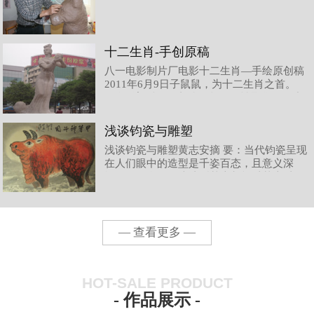
十二生肖-手创原稿
八一电影制片厂电影十二生肖—手绘原创稿
2011年6月9日子鼠鼠，为十二生肖之首。
钧瓷雕塑‚鼠‛，造型奇 趣，灵性聚集，静中
欲动，得 其神气，如若‚天鼠下凡‛。丑牛钧
瓷雕塑‚牛‛，豪放自然，犄牛形象特征突
浅谈钧瓷与雕塑
出，生动有力，牛气冲天。表现了‚牛‛朴
浅谈钧瓷与雕塑黄志安摘 要：当代钧瓷呈现
实、憨厚、勤劳、奉献的精神内涵。寅虎在
在人们眼中的造型是千姿百态，且意义深
中国几千年的文明史中，虎，威风凛
远。而钧瓷的传统造型基本都能以基本以圆
形为主，方形、圆形、菱形以及不规则造型
也有所见，但数量所占比例并不多，随着时
代的发展，现代美学对传统钧瓷造型注入了
生机，尤其是而随着西方雕塑的进入，对现
— 查看更多 —
代钧瓷造型产生了不可估量的影响，在
HOT-SALE PRODUCT
- 作品展示 -