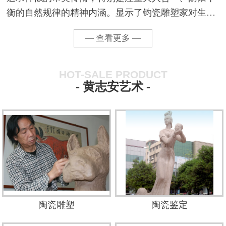
衡的自然规律的精神内涵。显示了钧瓷雕塑家对生活
的认知、淡定和超然的创作态度。他用艺术家敏锐的
— 查看更多 —
观察力感悟着生活的激情，以缘物寄情，转化为生命
力的歌颂...
HOT-SALE PRODUCT
- 黄志安艺术 -
陶瓷雕塑
陶瓷鉴定