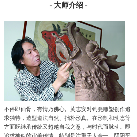
- 大师介绍 -
不俗即仙骨，有情乃佛心。黄志安对钧瓷雕塑创作追
求独特，造型道法自然、拙朴形真。在形制和动态等
方面既继承传统又超越自我之意，与时代而脉动。即
追求神似的审美传情，特别是注重天人合一、阴阳平